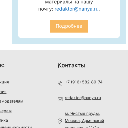
материалы на нашу
почту:
redaktor@nanya.ru
.
Подробнее
ас
Контакты
кция
+7 (916) 582-89-74
рия
redaktor@nanya.ru
амодателям
нерам
м. Чистые пруды,
тика
Москва, Армянский
иденциальности
переулок, д.11/2а