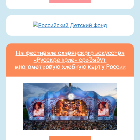
На фестивале славянского искусства
«Русское поле» создадут
многометровую хлебную карту России