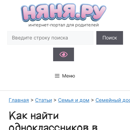
Перейти
к
содержимому
интернет-портал для родителей
Поиск
Поиск
Меню
Главная
>
Статьи
>
Семья и дом
>
Семейный до
Как найти
одноклассников в