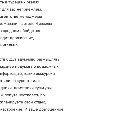
ть в турецких отелях
т для вас неприемлем,
м агентстве менеджеры
роживания в отеле 4 звезды
 в среднем обойдется
входит проживание,
лнительно.
ств будут вдумчиво размышлять,
 заранее подумать о возможных
информацию, какие экскурсии
ть ли на курорте или
дники, памятники культуры,
им попутешествовать по
спланируете свой отдых,
 настроение. И ваше драгоценное