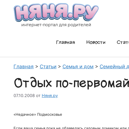
Перейти
к
содержимому
интернет-портал для родителей
Главная
Новости
Стат
Главная
>
Статьи
>
Семья и дом
>
Семейный д
Отдых по-первома
07.10.2008
от
Няня.ру
«Недачное» Подмосковье
Если ваша семья пока не обзавелась садовым домиком или 