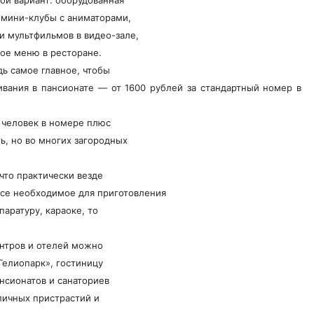
 мини-клубы с аниматорами,
и мультфильмов в видео-зале,
ное меню в ресторане.
дь самое главное, чтобы
ивания в пансиона
те — от 1600 рублей за стандартный номер в
х человек в номере плюс
ь, но во многих загородных
что практически везде
все необходимое для приготовления
аратуру, караоке, то
ентров и отелей можно
Гелиопарк», гостиницу
ансионатов и санаториев
личных пристрастий и