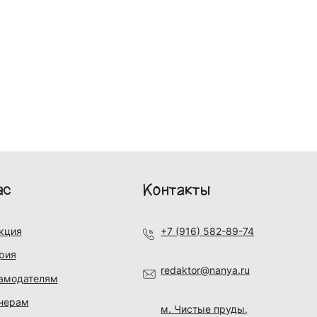
ас
Контакты
кция
+7 (916) 582-89-74
рия
redaktor@nanya.ru
амодателям
нерам
м. Чистые пруды,