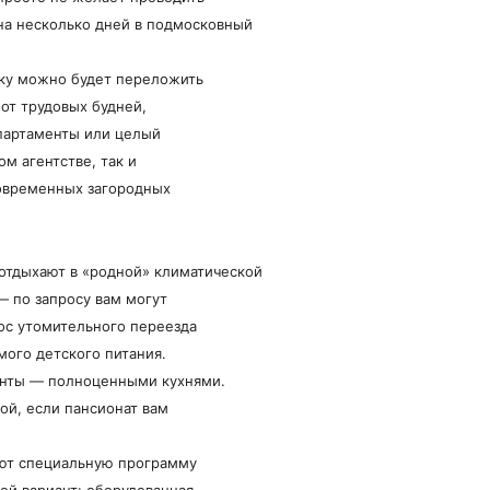
на несколько дней в подмосковный
вку можно будет переложить
 от трудовых будней,
апартаменты или целый
м агентстве, так и
современных загородных
отдыхают в «родной» климатической
— по запросу вам могут
рос утомительного переезда
мого детского питания.
енты — полноценными кухнями.
ой, если пансионат вам
ают специальную программу
ой вариант: оборудованная