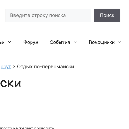
Поиск
Поиск
ьи
Форум
События
Помощники
осуг
>
Отдых по-первомайски
йски
просто не желает проводить