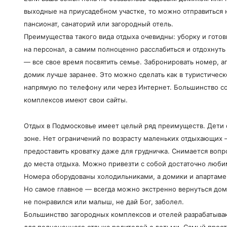
выходные на приусадебном участке, то можно отправиться 
пансионат, санаторий или загородный отель.
Преимущества такого вида отдыха очевидны: уборку и гото
на персонал, а самим полноценно расслабиться и отдохнуть
— все свое время посвятить семье. Забронировать номер, 
домик лучше заранее. Это можно сделать как в туристическо
напрямую по телефону или через Интернет. Большинство 
комплексов имеют свои сайты.
Отдых в Подмосковье имеет целый ряд преимуществ. Дети 
зоне. Нет ограничений по возрасту маленьких отдыхающих 
предоставить кроватку даже для грудничка. Снимается воп
до места отдыха. Можно привезти с собой достаточно люби
Номера оборудованы холодильниками, а домики и апартам
Но самое главное — всегда можно экстренно вернуться дом
не понравился или малыш, не дай Бог, заболел.
Большинство загородных комплексов и отелей разрабатыв
для полноценного отдыха родителей с детьми. Самый прост