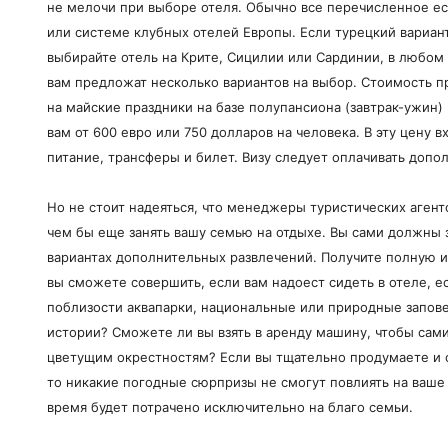
не мелочи при выборе отеля. Обычно все перечисленное ес
или системе клубных отелей Европы. Если турецкий вариан
выбирайте отель на Крите, Сицилии или Сардинии, в любо
вам предложат несколько вариантов на выбор. Стоимость п
на майские праздники на базе полупансиона (завтрак-ужин)
вам от 600 евро или 750 долларов на человека. В эту цену 
питание, трансферы и билет. Визу следует оплачивать допо
Но не стоит надеяться, что менеджеры туристических агент
чем бы еще занять вашу семью на отдыхе. Вы сами должны
вариантах дополнительных развлечений. Получите полную 
вы сможете совершить, если вам надоест сидеть в отеле, ес
поблизости аквапарки, национальные или природные запове
истории? Сможете ли вы взять в аренду машину, чтобы сам
цветущим окрестностям? Если вы тщательно продумаете и 
то никакие погодные сюрпризы не смогут повлиять на ваше
время будет потрачено исключительно на благо семьи.