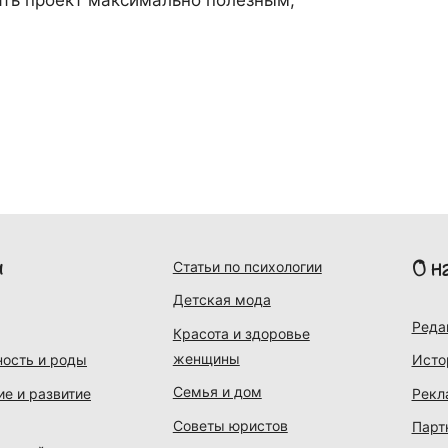
и
О н
Статьи по психологии
Детская мода
Реда
Красота и здоровье
женщины
ость и роды
Исто
Семья и дом
ие и развитие
Рекл
Советы юристов
Парт