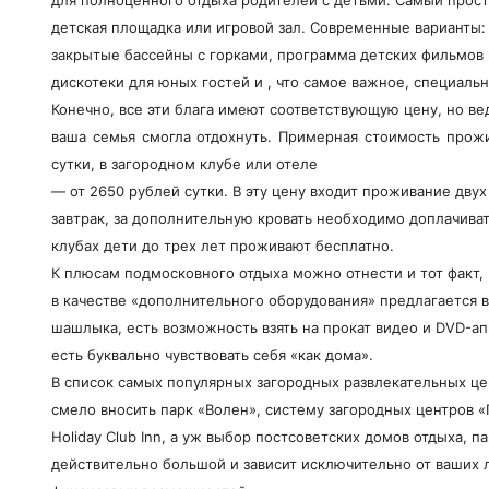
детская площадка или игровой зал. Современные варианты:
закрытые бассейны с горками, программа детских фильмов 
дискотеки для юных гостей и , что самое важное, специаль
Конечно, все эти блага имеют соответствующую цену, но ве
ваша семья смогла отдохнуть. Примерная стоимость прож
сутки, в загородном клубе или отеле
— от 2650 рублей сутки. В эту цену входит проживание дву
завтрак, за дополнительную кровать необходимо доплачиват
клубах дети до трех лет проживают бесплатно.
К плюсам подмосковного отдыха можно отнести и тот факт, 
в качестве «дополнительного оборудования» предлагается 
шашлыка, есть возможность взять на прокат видео и DVD-апп
есть буквально чувствовать себя «как дома».
В список самых популярных загородных развлекательных ц
смело вносить парк «Волен», систему загородных центров «
Holiday Club Inn, а уж выбор постсоветских домов отдыха, п
действительно большой и зависит исключительно от ваших 