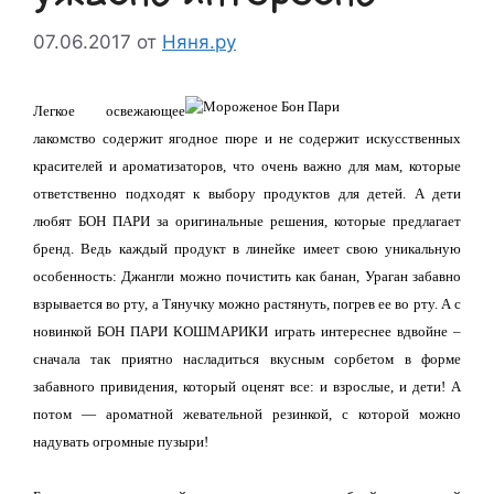
07.06.2017
от
Няня.ру
Легкое освежающее
лакомство содержит ягодное пюре и не содержит искусственных
красителей и ароматизаторов, что очень важно для мам, которые
ответственно подходят к выбору продуктов для детей. А дети
любят БОН ПАРИ за оригинальные решения, которые предлагает
бренд. Ведь каждый продукт в линейке имеет свою уникальную
особенность: Джангли можно почистить как банан, Ураган забавно
взрывается во рту, а Тянучку можно растянуть, погрев ее во рту. А с
новинкой БОН ПАРИ КОШМАРИКИ играть интереснее вдвойне –
сначала так приятно насладиться вкусным сорбетом в форме
забавного привидения, который оценят все: и взрослые, и дети! А
потом — ароматной жевательной резинкой, с которой можно
надувать огромные пузыри!