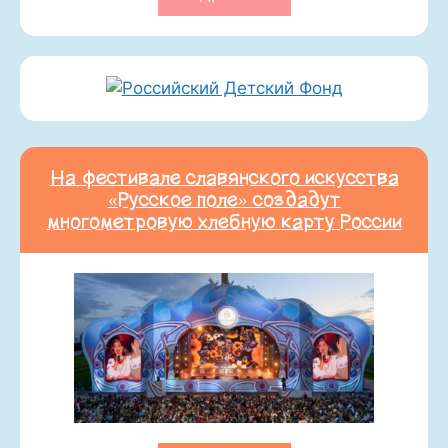
На фестивале славянского искусства
«Русское поле» создадут
многометровую хлебную карту России