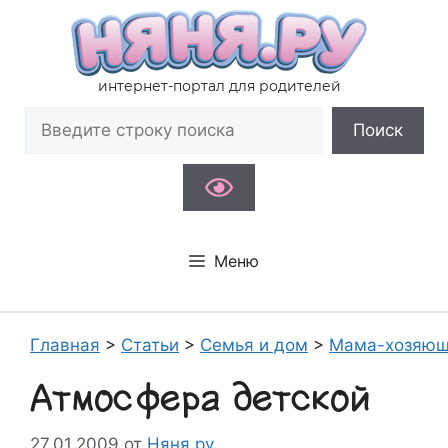
Перейти
к
содержимому
интернет-портал для родителей
Поиск
Поиск
Меню
Главная
>
Статьи
>
Семья и дом
>
Мама-хозяюш
Атмосфера детской
27.01.2009
от
Няня.ру