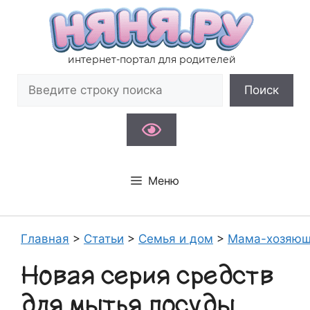
Перейти
к
содержимому
интернет-портал для родителей
Поиск
Поиск
Меню
Главная
>
Статьи
>
Семья и дом
>
Мама-хозяюш
Новая серия средств
для мытья посуды