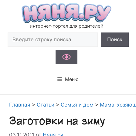
Перейти
к
содержимому
интернет-портал для родителей
Поиск
Поиск
Меню
Главная
>
Статьи
>
Семья и дом
>
Мама-хозяюш
Заготовки на зиму
03.11.2011
от
Няня.ру