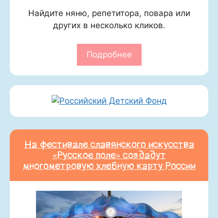
Найдите няню, репетитора, повара или
других в несколько кликов.
Подробнее
На фестивале славянского искусства
«Русское поле» создадут
многометровую хлебную карту России