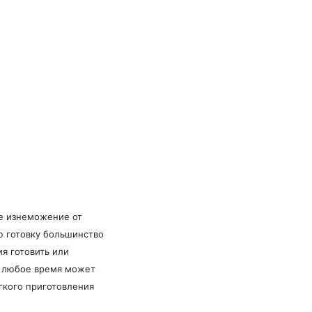
е изнеможение от
ю готовку большинство
я готовить или
 в любое время может
гкого приготовления