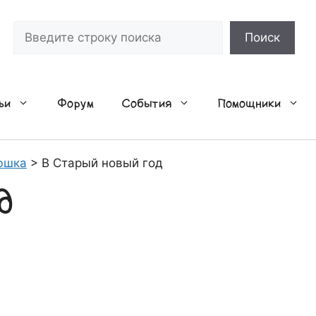
Поиск
Поиск
ьи
Форум
События
Помощники
юшка
>
В Старый новый год
д