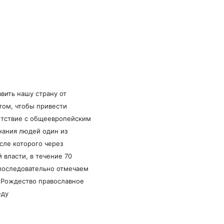
авить нашу страну от
том, чтобы привести
ветствие с общеевропейским
нания людей один из
сле которого через
 власти, в течение 70
 последовательно отмечаем
, Рождество православное
еду