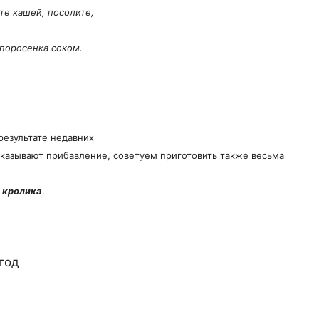
е кашей, посолите,
 поросенка соком.
результате недавних
оказывают прибавление, советуем приготовить также весьма
о
кролика
.