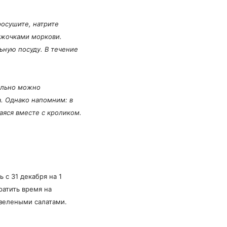
росушите, натрите
ужочками моркови.
ьную посуду. В течение
дельно можно
а. Однако напомним: в
аяся вместе с кроликом.
 с 31 декабря на 1
ратить время на
 зелеными салатами.