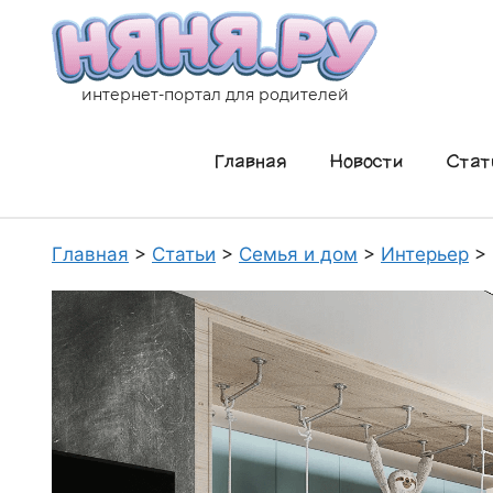
Перейти
к
содержимому
интернет-портал для родителей
Главная
Новости
Стат
Главная
>
Статьи
>
Семья и дом
>
Интерьер
>