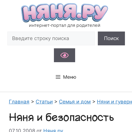
Перейти
к
содержимому
интернет-портал для родителей
Поиск
Поиск
Меню
Главная
>
Статьи
>
Семья и дом
>
Няни и гувер
Няня и безопасность
07.10.2008
от
Няня.ру