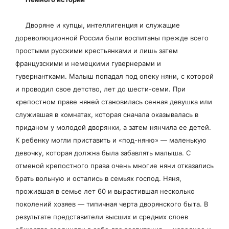
Дворяне и купцы, интеллигенция и служащие
дореволюционной России были воспитаны прежде всего
простыми русскими крестьянками и лишь затем
французскими и немецкими гувернерами и
гувернантками. Малыш попадал под опеку няни, с которой
и проводил свое детство, лет до шести-семи. При
крепостном праве няней становилась сенная девушка или
служившая в комнатах, которая сначала оказывалась в
приданом у молодой дворянки, а затем нянчила ее детей.
К ребенку могли приставить и «под-няню» — маленькую
девочку, которая должна была забавлять малыша. С
отменой крепостного права очень многие няни отказались
брать вольную и остались в семьях господ. Няня,
прожившая в семье лет 60 и вырастившая несколько
поколений хозяев — типичная черта дворянского быта. В
результате представители высших и средних слоев