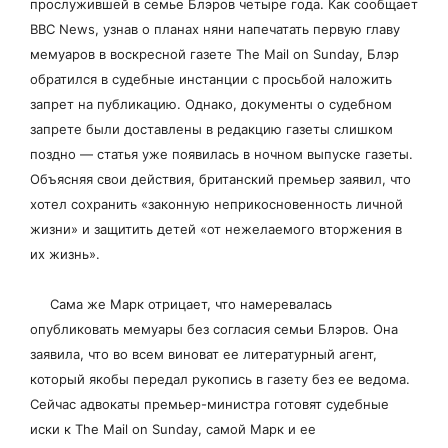
прослужившей в семье Блэров четыре года. Как сообщает
BBC News, узнав о планах няни напечатать первую главу
мемуаров в воскресной газете The Mail on Sunday, Блэр
обратился в судебные инстанции с просьбой наложить
запрет на публикацию. Однако, документы о судебном
запрете были доставлены в редакцию газеты слишком
поздно — статья уже появилась в ночном выпуске газеты.
Объясняя свои действия, британский премьер заявил, что
хотел сохранить «законную неприкосновенность личной
жизни» и защитить детей «от нежелаемого вторжения в
их жизнь».
Сама же Марк отрицает, что намеревалась
опубликовать мемуары без согласия семьи Блэров. Она
заявила, что во всем виноват ее литературный агент,
который якобы передал рукопись в газету без ее ведома.
Сейчас адвокаты премьер-министра готовят судебные
иски к The Mail on Sunday, самой Марк и ее