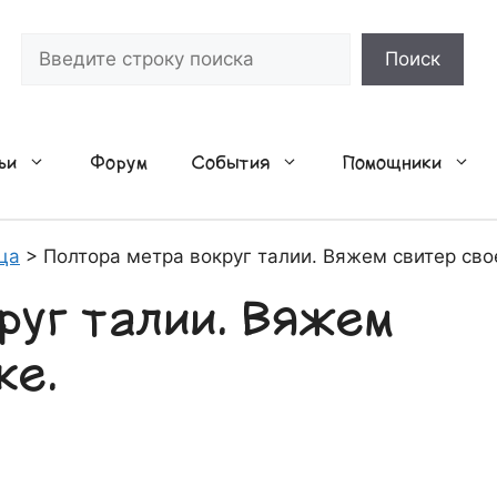
Поиск
Поиск
ьи
Форум
События
Помощники
ца
>
Полтора метра вокруг талии. Вяжем свитер сво
руг талии. Вяжем
ке.