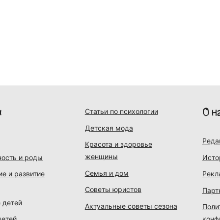
и
О н
Статьи по психологии
Детская мода
Реда
Красота и здоровье
женщины
ость и роды
Исто
Семья и дом
ие и развитие
Рекл
Советы юристов
Парт
 детей
Актуальные советы сезона
Поли
детей
конф