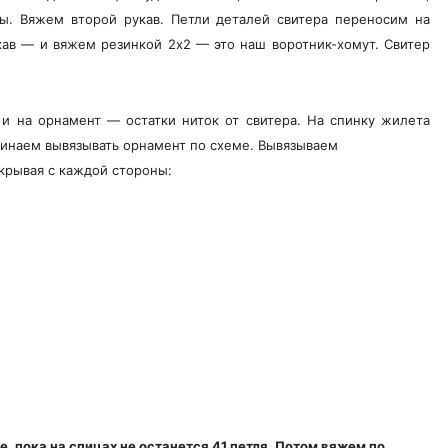
ы. Вяжем второй рукав. Петли деталей свитера переносим на
укав — и вяжем резинкой 2х2 — это наш воротник-хомут. Свитер
и на орнамент — остатки ниток от свитера. На спинку жилета
ачинаем вывязывать орнамент по схеме. Вывязываем
акрывая с каждой стороны:
, пока на спицах не останется 41 петля. Потом вяжем по