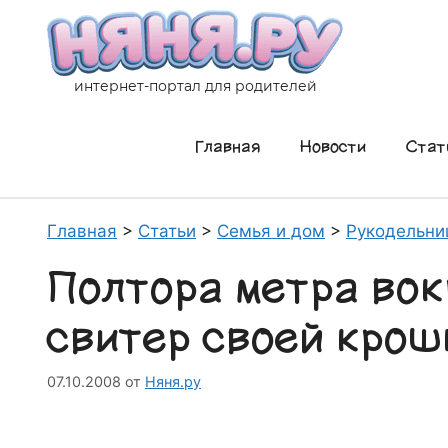
Перейти
к
содержимому
интернет-портал для родителей
Главная
Новости
Стат
Главная
>
Статьи
>
Семья и дом
>
Рукодельни
Полтора метра вок
свитер своей крош
07.10.2008
от
Няня.ру