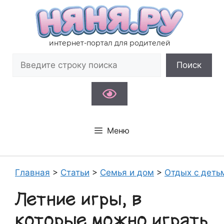
Перейти
к
содержимому
интернет-портал для родителей
Поиск
Поиск
Меню
Главная
>
Статьи
>
Семья и дом
>
Отдых с деть
Летние игры, в
которые можно играть