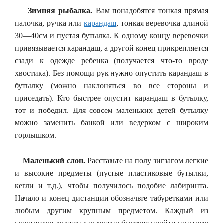
Зимняя рыбалка.
Вам понадобятся тонкая прямая
палочка, ручка или
карандаш
, тонкая веревочка длиной
30—40см и пустая бутылка. К одному концу веревочки
привязывается карандаш, а другой конец прикрепляется
сзади к одежде ребенка (получается что-то вроде
хвостика). Без помощи рук нужно опустить карандаш в
бутылку (можно наклоняться во все стороны и
приседать). Кто быстрее опустит карандаш в бутылку,
тот и победил. Для совсем маленьких детей бутылку
можно заменить банкой или ведерком с широким
горлышком.
Маленький слон.
Расставьте на полу зигзагом легкие
и высокие предметы (пустые пластиковые бутылки,
кегли и т.д.), чтобы получилось подобие лабиринта.
Начало и конец дистанции обозначьте табуретками или
любым другим крупным предметом. Каждый из
участников должен как можно быстрее пройти по этому