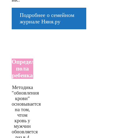
Подробнее о семейном
журнале Няня.ру
Определение
пола
ребенка
Методика
"обновления
крови"
основывается
на том,
чтом
кровь у
мужчин
обновляется
раз в 4