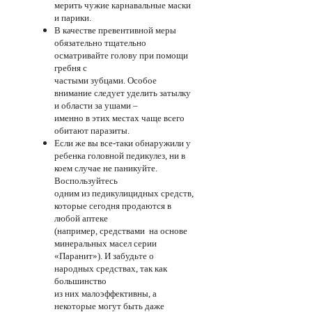
мерить чужие карнавальные маски
и парики.
В качестве превентивной меры
обязательно тщательно
осматривайте голову при помощи
гребня с
частыми зубцами. Особое
внимание следует уделить затылку
и области за ушами –
именно в этих местах чаще всего
обитают паразиты.
Если же вы все-таки обнаружили у
ребенка головной педикулез, ни в
коем случае не паникуйте.
Воспользуйтесь
одним из педикулицидных средств,
которые сегодня продаются в
любой аптеке
(например, средствами на основе
минеральных масел серии
«Паранит»). И забудьте о
народных средствах, так как
большинство
из них малоэффективны, а
некоторые могут быть даже