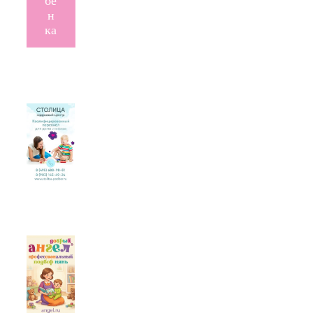
бе
н
ка