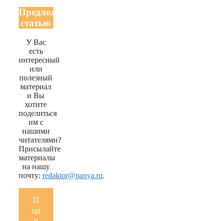
Предложить
статью
У Вас
есть
интересный
или
полезный
материал
и Вы
хотите
поделиться
им с
нашими
читателями?
Присылайте
материалы
на нашу
почту:
redaktor@nanya.ru
.
П
од
р