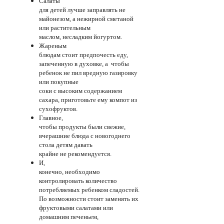
Салаты
для детей лучше заправлять не
майонезом, а нежирной сметаной
или растительным
маслом, несладким йогуртом.
Жареным
блюдам стоит предпочесть еду,
запеченную в духовке, а чтобы
ребенок не пил вредную газировку
или покупные
соки с высоким содержанием
сахара, приготовьте ему компот из
сухофруктов.
Главное,
чтобы продукты были свежие,
вчерашние блюда с новогоднего
стола детям давать
крайне не рекомендуется.
И,
конечно, необходимо
контролировать количество
потребляемых ребенком сладостей.
По возможности стоит заменять их
фруктовыми салатами или
домашним печеньем,