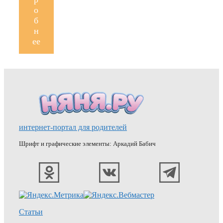
о
б
н
ее
интернет-портал для родителей
Шрифт и графические элементы: Аркадий Бабич
Статьи