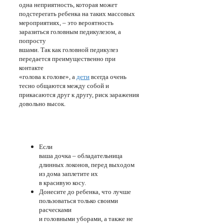
одна неприятность, которая может
подстерегать ребенка на таких массовых
мероприятиях, – это вероятность
заразиться головным педикулезом, а
попросту
вшами. Так как головной педикулез
передается преимущественно при
контакте
«голова к голове», а
дети
всегда очень
тесно общаются между собой и
прикасаются друг к другу, риск заражения
довольно высок.
Если
ваша дочка – обладательница
длинных локонов, перед выходом
из дома заплетите их
в красивую косу.
Донесите до ребенка, что лучше
пользоваться только своими
расческами
и головными уборами, а также не