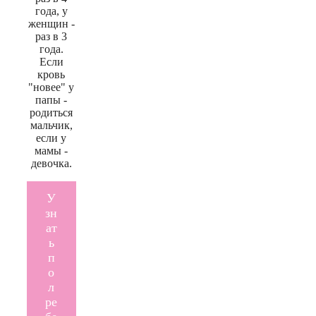
года, у
женщин -
раз в 3
года.
Если
кровь
"новее" у
папы -
родиться
мальчик,
если у
мамы -
девочка.
У
зн
ат
ь
п
о
л
ре