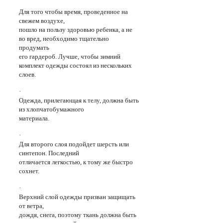
Для того чтобы время, проведенное на
свежем воздухе,
пошло на пользу здоровью ребенка, а не
во вред, необходимо тщательно
продумать
его гардероб. Лучше, чтобы зимний
комплект одежды состоял из нескольких
слоев.
·
Одежда, прилегающая к телу, должна быть
из хлопчатобумажного
материала.
·
Для второго слоя подойдет шерсть или
синтепон. Последний
отличается легкостью, к тому же быстро
сохнет.
·
Верхний слой одежды призван защищать
от ветра,
дождя, снега, поэтому ткань должна быть