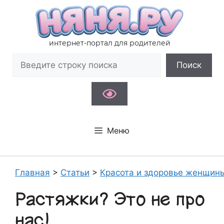
Перейти
к
содержимому
интернет-портал для родителей
Поиск
Поиск
Меню
Главная
>
Статьи
>
Красота и здоровье женщин
Растяжки? Это не про
нас!