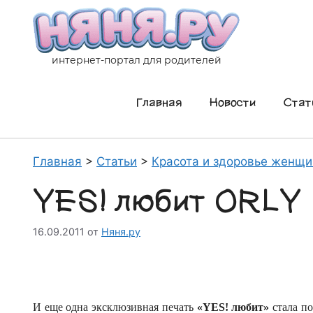
Перейти
к
содержимому
интернет-портал для родителей
Главная
Новости
Стат
Главная
>
Статьи
>
Красота и здоровье женщ
YES! любит ORLY
16.09.2011
от
Няня.ру
И еще одна эксклюзивная печать
«YES! любит»
стала п