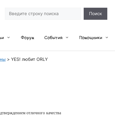
Поиск
Поиск
ьи
Форум
События
Помощники
ины
>
YES! любит ORLY
одтверждением отличного качества