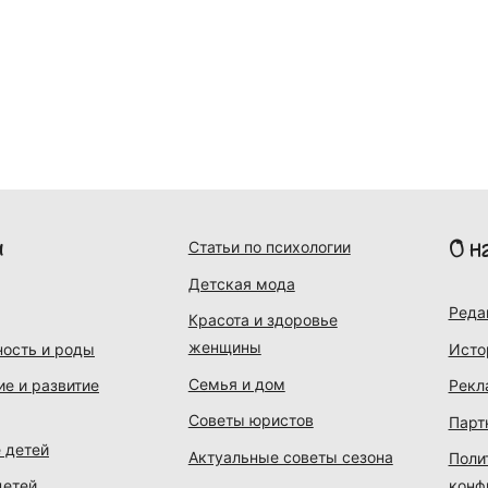
и
О н
Статьи по психологии
Детская мода
Реда
Красота и здоровье
женщины
ость и роды
Исто
Семья и дом
ие и развитие
Рекл
Советы юристов
Парт
 детей
Актуальные советы сезона
Поли
детей
конф