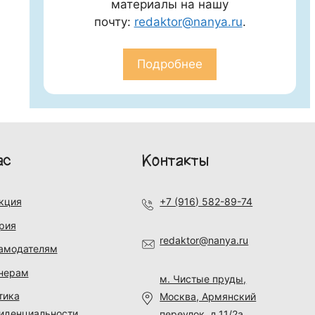
материалы на нашу
почту:
redaktor@nanya.ru
.
Подробнее
ас
Контакты
кция
+7 (916) 582-89-74
рия
redaktor@nanya.ru
амодателям
нерам
м. Чистые пруды,
тика
Москва, Армянский
иденциальности
переулок, д.11/2а