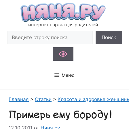
Перейти
к
содержимому
интернет-портал для родителей
Поиск
Поиск
Меню
Главная
>
Статьи
>
Красота и здоровье женщин
Примерь ему бороду!
12.10.2011
от
Няня.ру