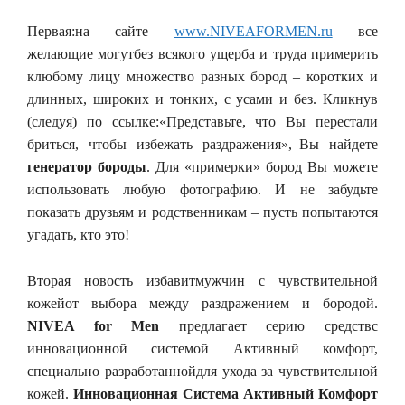
Первая:на сайте
www.NIVEAFORMEN.ru
все
желающие могутбез всякого ущерба и труда примерить
клюбому лицу множество разных бород – коротких и
длинных, широких и тонких, с усами и без. Кликнув
(следуя) по ссылке:«Представьте, что Вы перестали
бриться, чтобы избежать раздражения»,–Вы найдете
генератор бороды
. Для «примерки» бород Вы можете
использовать любую фотографию. И не забудьте
показать друзьям и родственникам – пусть попытаются
угадать, кто это!
Вторая новость избавитмужчин с чувствительной
кожейот выбора между раздражением и бородой.
NIVEA
f
or Men
предлагает серию средствс
инновационной системой Активный комфорт,
специально разработаннойдля ухода за чувствительной
кожей.
Инновационная Система Активный Комфорт