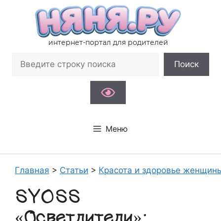
Перейти
к
содержимому
интернет-портал для родителей
Поиск
Поиск
Меню
Главная
>
Статьи
>
Красота и здоровье женщин
SYOSS
«Осветлители»: