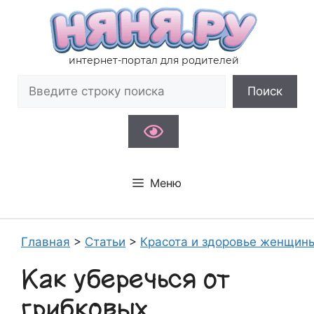
Перейти
к
содержимому
интернет-портал для родителей
Поиск
Поиск
Меню
Главная
>
Статьи
>
Красота и здоровье женщин
Как уберечься от
грибковых