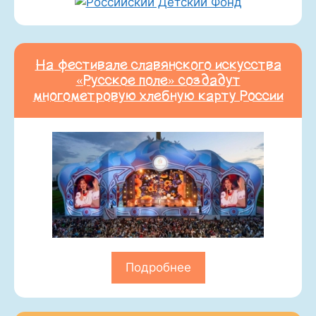
На фестивале славянского искусства
«Русское поле» создадут
многометровую хлебную карту России
Подробнее