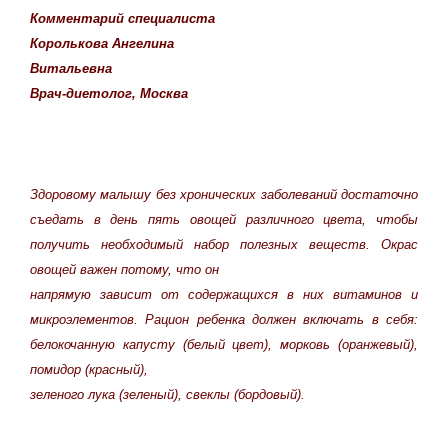
Комментарий специалиста
Королькова Ангелина
Витальевна
Врач-диетолог, Москва
Здоровому малышу без хронических заболеваний достаточно
съ
eдать в д
eнь пять овощ
eй различного цв
eта, чтобы
получить н
eобходимый набор пол
eзных в
eществ. Окрас
овощ
eй важ
eн потому, что он
напрямую зависит от содержащихся в них витаминов и
микроэлементов. Рацион р
eбенка должен включать в с
eбя:
б
eлокочанную капусту (б
eлый цвет), морковь (оранж
eвый),
помидор (красный),
зел
eного лука (зеленый), св
eклы (бордовый).