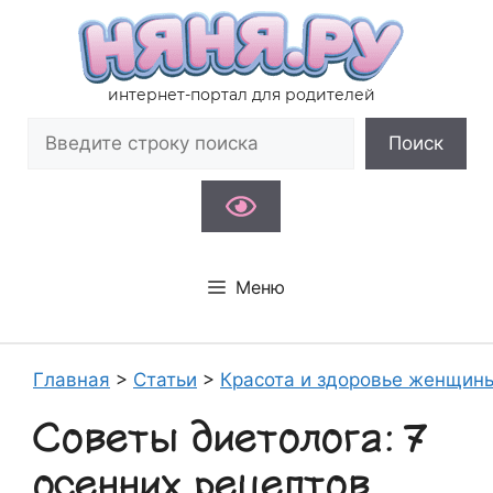
Перейти
к
содержимому
интернет-портал для родителей
Поиск
Поиск
Меню
Главная
>
Статьи
>
Красота и здоровье женщин
Советы диетолога: 7
осенних рецептов