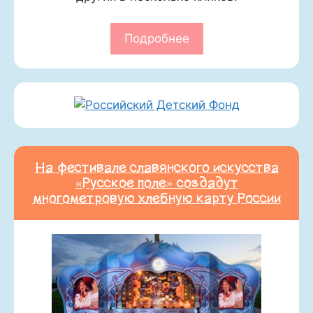
Подробнее
На фестивале славянского искусства
«Русское поле» создадут
многометровую хлебную карту России