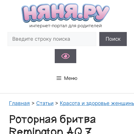
Перейти
к
содержимому
интернет-портал для родителей
Поиск
Поиск
Меню
Главная
>
Статьи
>
Красота и здоровье женщин
Роторная бритва
Remington AQ 7