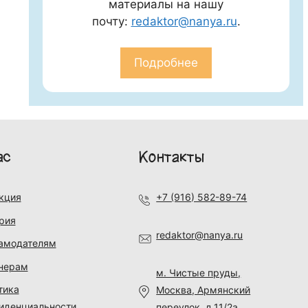
материалы на нашу
почту:
redaktor@nanya.ru
.
Подробнее
ас
Контакты
кция
+7 (916) 582-89-74
рия
redaktor@nanya.ru
амодателям
нерам
м. Чистые пруды,
тика
Москва, Армянский
иденциальности
переулок, д.11/2а