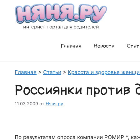
Перейти
к
содержимому
интернет-портал для родителей
Главная
Новости
Стат
Главная
>
Статьи
>
Красота и здоровье женщ
Россиянки против 
11.03.2009
от
Няня.ру
По результатам опроса компании РОМИР *, ка