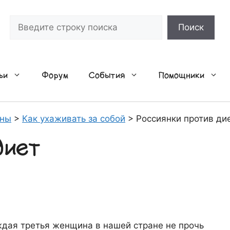
Поиск
Поиск
ьи
Форум
События
Помощники
ины
>
Как ухаживать за собой
>
Россиянки против ди
диет
ждая третья женщина в нашей стране не прочь