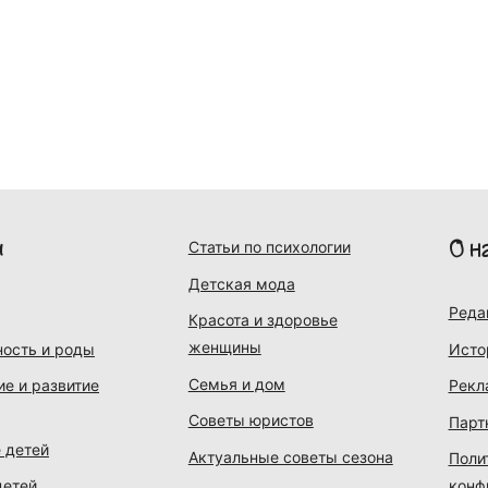
и
О н
Статьи по психологии
Детская мода
Реда
Красота и здоровье
женщины
ость и роды
Исто
Семья и дом
ие и развитие
Рекл
Советы юристов
Парт
 детей
Актуальные советы сезона
Поли
детей
конф