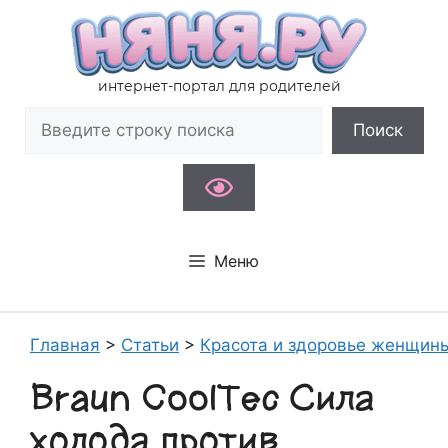
Перейти
к
содержимому
интернет-портал для родителей
Поиск
Поиск
Меню
Главная
>
Статьи
>
Красота и здоровье женщин
Braun CoolTec Сила
холода против