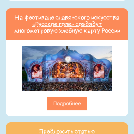
На фестивале славянского искусства
«Русское поле» создадут
многометровую хлебную карту России
Подробнее
Предложить статью