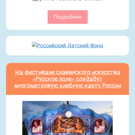
Подробнее
На фестивале славянского искусства
«Русское поле» создадут
многометровую хлебную карту России