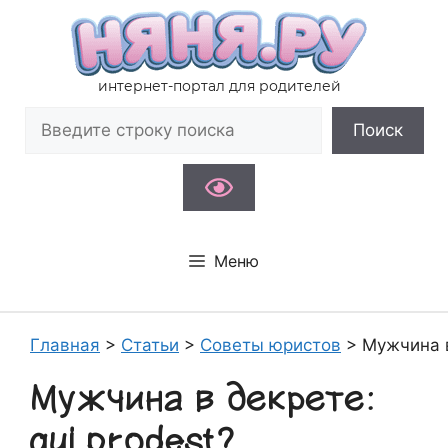
Перейти
к
содержимому
интернет-портал для родителей
Поиск
Поиск
Меню
Главная
>
Статьи
>
Советы юристов
>
Мужчина в
Мужчина в декрете:
gui prodest?