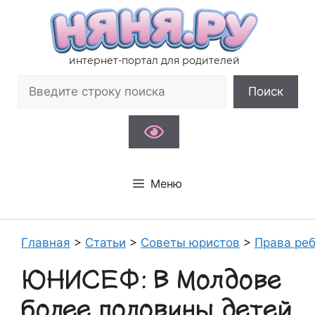
Перейти
к
содержимому
интернет-портал для родителей
Поиск
Поиск
Меню
Главная
>
Статьи
>
Советы юристов
>
Права ре
ЮНИСЕФ: В Молдове
более половины детей