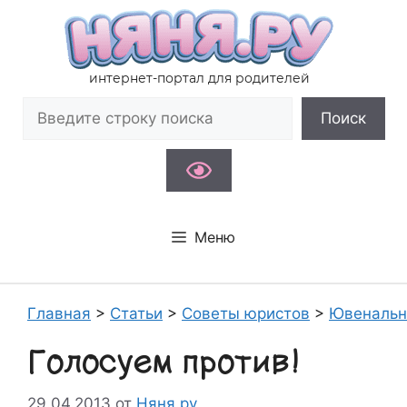
Перейти
к
содержимому
интернет-портал для родителей
Поиск
Поиск
Меню
Главная
>
Статьи
>
Советы юристов
>
Ювенальн
Голосуем против!
29.04.2013
от
Няня.ру