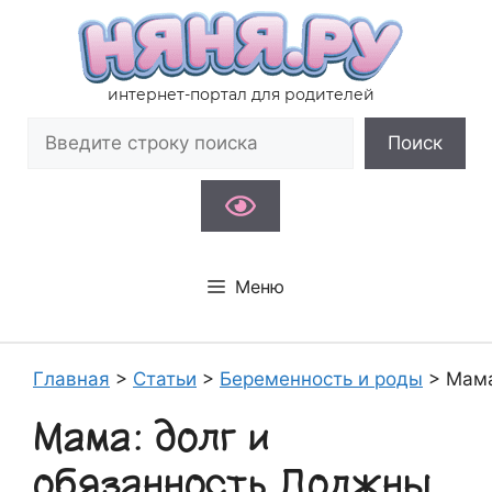
Перейти
к
содержимому
интернет-портал для родителей
Поиск
Поиск
Меню
Главная
>
Статьи
>
Беременность и роды
>
Мама
Мама: долг и
обязанность Должны