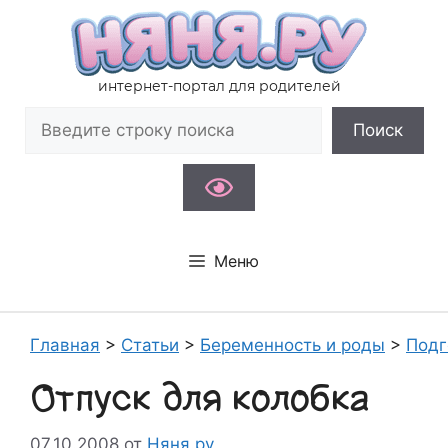
Перейти
к
содержимому
интернет-портал для родителей
Поиск
Поиск
Меню
Главная
>
Статьи
>
Беременность и роды
>
Подг
Отпуск для колобка
07.10.2008
от
Няня.ру