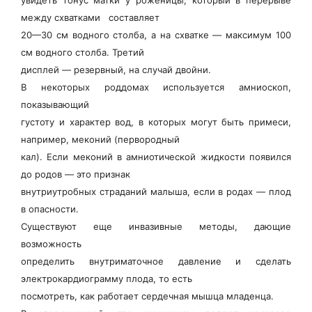
увидеть тонус матки у роженицы, который в перерыве
между схватками составляет
20—30 см водного столба, а на схватке — максимум 100
см водного столба. Третий
дисплей — резервный, на случай двойни.
В некоторых роддомах используется амниоскоп,
показывающий
густоту и характер вод, в которых могут быть примеси,
например, меконий (первородный
кал). Если меконий в амниотической жидкости появился
до родов — это признак
внутриутробных страданий малыша, если в родах — плод
в опасности.
Существуют еще инвазивные методы, дающие
возможность
определить внутриматочное давление и сделать
электрокардиограмму плода, то есть
посмотреть, как работает сердечная мышца младенца.