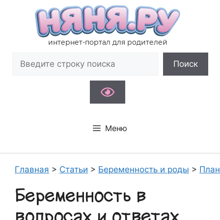
Перейти
к
содержимому
интернет-портал для родителей
Поиск
Поиск
Меню
Главная
>
Статьи
>
Беременность и роды
>
План
Беременность в
вопросах и ответах