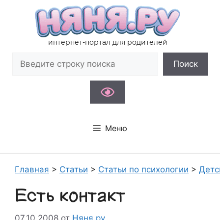
Перейти
к
содержимому
интернет-портал для родителей
Поиск
Поиск
Меню
Главная
>
Статьи
>
Статьи по психологии
>
Детс
Есть контакт
07.10.2008
от
Няня.ру