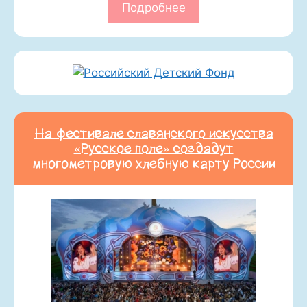
Подробнее
На фестивале славянского искусства
«Русское поле» создадут
многометровую хлебную карту России