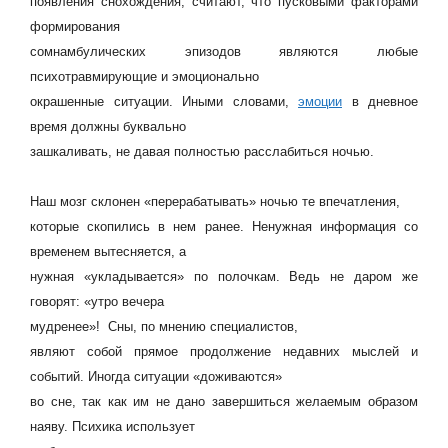
появления снохождения, считают, что пусковыми факторами
формирования
сомнамбулических эпизодов являются любые
психотравмирующие и эмоционально
окрашенные ситуации. Иными словами,
эмоции
в дневное
время должны буквально
зашкаливать, не давая полностью расслабиться ночью.
Наш мозг склонен «перерабатывать» ночью те впечатления,
которые скопились в нем ранее. Ненужная информация со
временем вытесняется, а
нужная «укладывается» по полочкам. Ведь не даром же
говорят: «утро вечера
мудренее»! Сны, по мнению специалистов,
являют собой прямое продолжение недавних мыслей и
событий. Иногда ситуации «доживаются»
во сне, так как им не дано завершиться желаемым образом
наяву. Психика использует