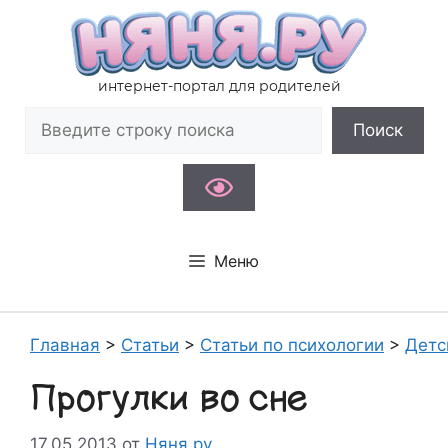
Перейти
к
содержимому
интернет-портал для родителей
Поиск
Поиск
Меню
Главная
>
Статьи
>
Статьи по психологии
>
Детс
Прогулки во сне
17.05.2013
от
Няня.ру