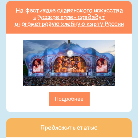
На фестивале славянского искусства
«Русское поле» создадут
многометровую хлебную карту России
Подробнее
Предложить статью