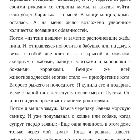
своими руками» со стороны мамы, и клятвы «уйти,
если уйдет Лариска» — с моей. В конце концов, крыса
осталась. А на меня было возложено удвоенное
количество домашних обязанностей.
Потом «из тени вышли» и заметно располневшие жабы
пипа. И, отправляясь погостить к бабушке или на дачу, я
везла с собой две клетки — с крысой и хомяком,
аквариум с жабами, банку с улитками и коробочки с
божьими коровками. Венцом же всей
животноводческой эпопеи стало — приобретение кота.
Второго рыжего и полосатого. Я купила его и подарила
маме с папой пять лет спустя после смерти Пусика. Он
и по сей день проживает с моими родителями.
Потом я вышла замуж. Завела черепаху. Завела морскую
свинку. И уже подумывала о кошке или собаке, когда
супруг твердо заявил: «Еще одна живность в этом доме
только через мой труп.» Тогда я решила завести
ребенка. Когда сообщила об этом мужу, он ошарашенно