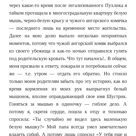
через какое-то время после легализованного Пухлика я
тайком протащила в многострадальную квартиру белую
мышь, черно-белую крысу и чужого ангорского хомячка
— последнего лишь на временное место жительства.
Далее на мою долю выпало несколько неприятных
моментов, потому что чужой ангорский хомяк выбрался
из своего убежища и как-то ночью отправился гулять
под родительскую кровать. Что тут началось!.. В общем,
меня призвали к ответу, покарали и потребовали сейчас
же — т.е. утром — отдать его обратно. Но стоило
только моим родителям забыть про эту историю, как во
время кормления из моих рук выпрыгнул белый
мышонок, вполне оправдывающий свое имя Шустрик.
Гоняться за мышью в одиночку — гиблое дело. А
потому я, скрепя сердце, пошла к отцу и тихонько
спросила: «Ты случайно не видел здесь маленькую
белую мышку?» Мой папа всегда умел замечательно
владеть собой. А потому лишь спросил «У тебя еще и