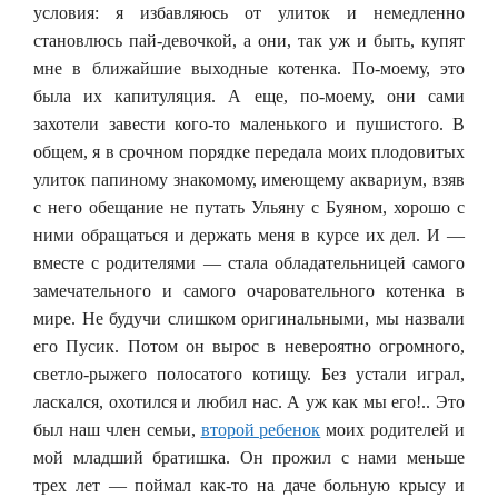
условия: я избавляюсь от улиток и немедленно
становлюсь пай-девочкой, а они, так уж и быть, купят
мне в ближайшие выходные котенка. По-моему, это
была их капитуляция. А еще, по-моему, они сами
захотели завести кого-то маленького и пушистого. В
общем, я в срочном порядке передала моих плодовитых
улиток папиному знакомому, имеющему аквариум, взяв
с него обещание не путать Ульяну с Буяном, хорошо с
ними обращаться и держать меня в курсе их дел. И —
вместе с родителями — стала обладательницей самого
замечательного и самого очаровательного котенка в
мире. Не будучи слишком оригинальными, мы назвали
его Пусик. Потом он вырос в невероятно огромного,
светло-рыжего полосатого котищу. Без устали играл,
ласкался, охотился и любил нас. А уж как мы его!.. Это
был наш член семьи,
второй ребенок
моих родителей и
мой младший братишка. Он прожил с нами меньше
трех лет — поймал как-то на даче больную крысу и