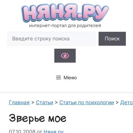
Перейти
к
содержимому
интернет-портал для родителей
Поиск
Поиск
Меню
Главная
>
Статьи
>
Статьи по психологии
>
Детс
Зверье мое
07.10.2008
от
Няня.ру