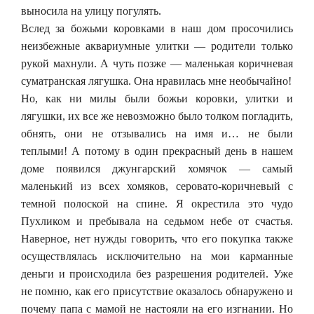
выносила на улицу погулять.
Вслед за божьми коровками в наш дом просочились
неизбежные аквариумные улитки — родители только
рукой махнули. А чуть позже — маленькая коричневая
суматранская лягушка. Она нравилась мне необычайно!
Но, как ни милы были божьи коровки, улитки и
лягушки, их все же невозможно было толком погладить,
обнять, они не отзывались на имя и… не были
теплыми! А потому в один прекрасный день в нашем
доме появился джунгарский хомячок — самый
маленький из всех хомяков, серовато-коричневый с
темной полоской на спине. Я окрестила это чудо
Пухликом и пребывала на седьмом небе от счастья.
Наверное, нет нужды говорить, что его покупка также
осуществлялась исключительно на мои карманные
деньги и происходила без разрешения родителей. Уже
не помню, как его присутствие оказалось обнаружено и
почему папа с мамой не настояли на его изгнании. Но