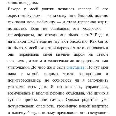
животноводства.
Вскоре у моей улитки появился кавалер. Я его
окрестила Буяном — из-за созвучия с Ульяной, именно
так звали мою любимицу — и стала терпеливо ждать
потомства. Если не ошибаюсь, эти моллюски —
гермофродиты, но откуда мне было знать? Ведь в
начальной школе еще не изучают биологию. Как бы то
ни было, у моей скользкой парочки что-то состоялось и
они порадовали меня вначале икрой на стекле
аквариума, а затем и малюсенькими полупрозрачными
улиточками. До чего же я была
счастлива
! Но тут мои
папа с мамой, видимо, что-то заподозрили и
поинтересовались, не собираюсь ли я заполонить
улитками весь дом. Я отнекивалась, упрашивала,
возмущалась и вполне резонно объясняла, что лично я
тут не причем, они сами… Однако родители уже
почувствовали опасность, грозившую нашей квартире
и нашему быту, а потому предъявили мне следующие