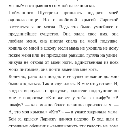
мышь?» и отправился со мной на ее поиски.
Пойманного Шустрика пришлось подарить моей
однокласснице. Но с любимой крысой Лариской
расстаться я не могла. Ведь это было умнейшее и
преданнейшее существо. Она знала свое имя, она
любила меня, она иногда спала на моей подушке,
ходила со мной в школу (если мама не уходила из дому
позже меня или не приходила раньше), гуляла на улице,
никуда не отходя от моей ноги. Единственная из всех
моих питомцев, она почти заменяла мне кота.
Конечно, рано или поздно и ее существование должно
было открыться. Так и случилось. В мое отсутствие. И,
когда я вернулась с прогулки, родители подступили ко
мне с вопросом: «Кто живет у тебя в шкафу?» «В
шкафу? — как можно более невинно произнесла я. —
А, это моя крыска.» «Кто?!» — в ужасе закричала мама.
Бой за крыску Лариску длился неделю. В ход шли и
страшные обещания «вышвырнуть эту гадость из дома