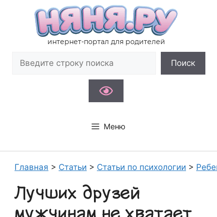
Перейти
к
содержимому
интернет-портал для родителей
Поиск
Поиск
Меню
Главная
>
Статьи
>
Статьи по психологии
>
Ребе
Лучших друзей
мужчинам не хватает