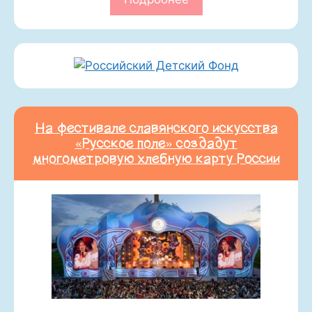
На фестивале славянского искусства
«Русское поле» создадут
многометровую хлебную карту России