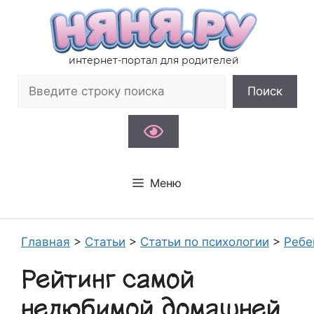
Перейти
к
содержимому
интернет-портал для родителей
Поиск
Поиск
Меню
Главная
>
Статьи
>
Статьи по психологии
>
Ребе
Рейтинг самой
нелюбимой домашней