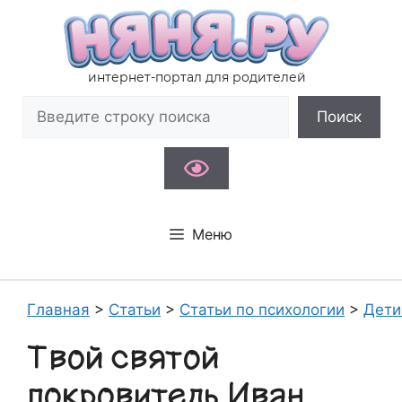
Перейти
к
содержимому
интернет-портал для родителей
Поиск
Поиск
Меню
Главная
>
Статьи
>
Статьи по психологии
>
Дети
Твой святой
покровитель Иван