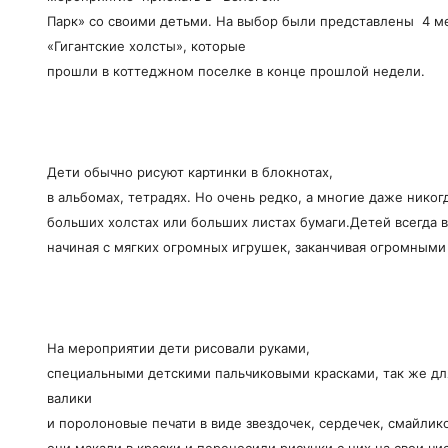
Парк» со своими детьми. На выбор были представлены 4 м
«Гигантские холсты», которые
прошли в коттеджном поселке в конце прошлой недели.
Дети обычно рисуют картинки в блокнотах,
в альбомах, тетрадях. Но очень редко, а многие даже никог
больших холстах или больших листах бумаги.
Детей всегда 
начиная с мягких огромных игрушек, заканчивая огромными
На мероприятии дети рисовали руками,
специальными детскими пальчиковыми красками, так же д
валики
и поролоновые печати в виде звездочек, сердечек, смайлик
они макали в краски и переносили рисунки с них на свои чи