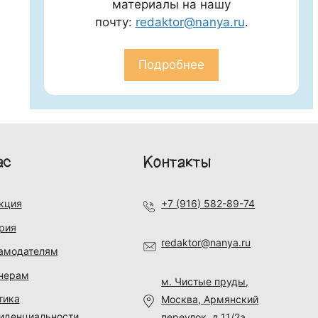
материалы на нашу
почту:
redaktor@nanya.ru
.
Подробнее
ас
Контакты
кция
+7 (916) 582-89-74
рия
redaktor@nanya.ru
амодателям
нерам
м. Чистые пруды,
тика
Москва, Армянский
иденциальности
переулок, д.11/2а