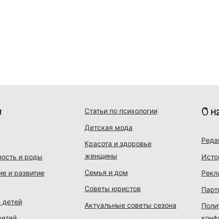
и
О н
Статьи по психологии
Детская мода
Реда
Красота и здоровье
женщины
ость и роды
Исто
Семья и дом
ие и развитие
Рекл
Советы юристов
Парт
 детей
Актуальные советы сезона
Поли
детей
конф