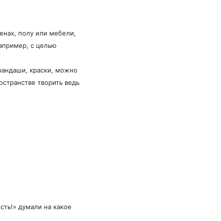
енах, полу или мебели,
апример, с целью
арандаши, краски, можно
остранстве творить ведь
ть!» думали на какое