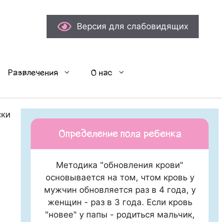
Версия для слабовидящих
Развлечения
О нас
ские холсты" в "Велегож Парке".
Определение пола ребенка
Методика "обновления крови"
основывается на том, чтом кровь у
мужчин обновляется раз в 4 года, у
женщин - раз в 3 года. Если кровь
"новее" у папы - родиться мальчик,