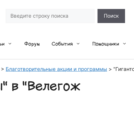
Поиск
Поиск
ьи
Форум
События
Помощники
>
Благотворительные акции и программы
>
"Гигант
ы" в "Велегож