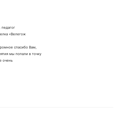
, педагог
селка «Велегож
громное спасибо Вам,
ятия мы попали в точку
е очень