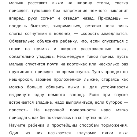
малыш расставит лыжи на ширину стопы, слегка
присядет, туловище без напряжения немного наклонит
вперед, руки согнет и отведет назад. Присядешь —
поедешь быстрее, выпрямишься, оставив ноги лишь
слегка согнутыми в коленях, — скорость замедляется.
Обязательно объясните ребенку, что, если спускаться с
горки на прямых и широко расставленных ногах,
обязательно упадешь. Рекомендуем такой прием: пусть
малыш спустится почти на корточках или несколько раз
пружинисто присядет во время спуска. Пусть проедет по
неширокой, заранее проложенной лыжне, стараясь как
можно больше сблизить лыжи и для устойчивости
выдвинуть одну немного вперед. Если при спуске
встречается впадина, надо выпрямиться, если бугорок —
присесть. На неровной поверхности надо мягко
приседать, как бы покачиваясь на согнутых ногах.
Научите ребенка и простейшим способам торможения.
Один из них называется «плугом»: пятки лыж