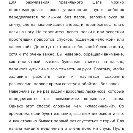
Для разучивания правильного шага можно
порекомендовать такое упражнение: пусть ребенок
передвигается по лыжне без палок, заложив руки за
спину, слегка наклонившись вперед и перенося вес тела с
ноги на ногу. Не торопитесь давать палки и при освоении
простейших поворотов, спусков, подъемов «елочкой» или
«лесенкой». Дело тут не только в большей безопасности,
хотя и это очень важно. Вы, наверно, обращали внимание,
как неопытный лыжник буквально «висит» на палках,
перенося чуть ли не всю тяжесть на руки. Поэтому, чтобы
заставить работать ноги и научиться сохранять
равновесие, первое время советуем обойтись без палок.
Наверняка вы не раз видели взрослых лыжников, которые
передвигаются так называемым коньковым шагом.
Однако этот способ сложнее, чем «классический». Со
временем, если будет желание, ваш лыжник освоит и его.
А как страшно бывает первый раз спуститься с горки! Для
начала найдите недлинный и очень пологий спуск. Пусть