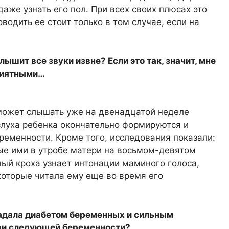
аже узнать его пол. При всех своих плюсах это
водить ее стоит только в том случае, если на
ышит все звуки извне? Если это так, значит, мне
приятными…
может слышать уже на двенадцатой неделе
 слуха ребенка окончательно формируются и
ременности. Кроме того, исследования показали:
ые ими в утробе матери на восьмом-девятом
ый кроха узнает интонации маминого голоса,
 которые читала ему еще во время его
радала диабетом беременных и сильным
при следующей беременности?