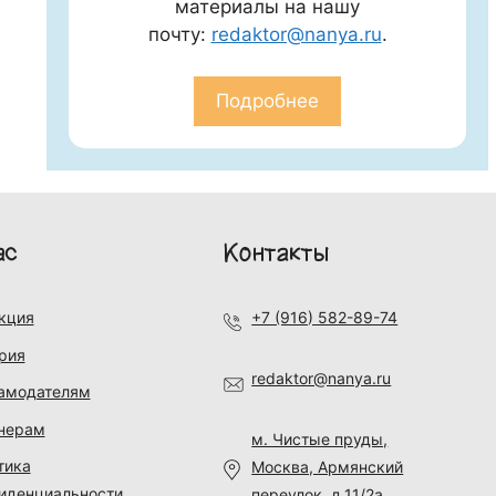
материалы на нашу
почту:
redaktor@nanya.ru
.
Подробнее
ас
Контакты
кция
+7 (916) 582-89-74
рия
redaktor@nanya.ru
амодателям
нерам
м. Чистые пруды,
тика
Москва, Армянский
иденциальности
переулок, д.11/2а