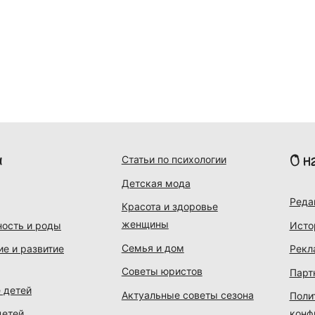
и
О н
Статьи по психологии
Детская мода
Реда
Красота и здоровье
женщины
ость и роды
Исто
Семья и дом
ие и развитие
Рекл
Советы юристов
Парт
 детей
Актуальные советы сезона
Поли
детей
конф