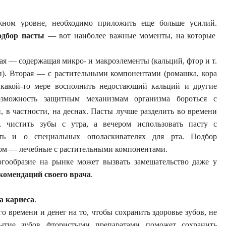
жном уровне, необходимо приложить еще больше усилий.
одбор пасты
— вот наиболее важные моменты, на которые
ая — содержащая микро- и макроэлементы (кальций, фтор и т.
н). Вторая — с растительными компонентами (ромашка, кора
 какой-то мере восполнить недостающий кальций и другие
зможность защитным механизмам организма бороться с
 в частности, на деснах. Пасты лучше разделить во времени
, чистить зубы с утра, а вечером использовать пасту с
ать и о специальных ополаскивателях для рта. Подбор
ром — лечебные с растительными компонентами.
гообразие на рынке может вызвать замешательство даже у
комендаций своего врача
.
а кариеса
.
о времени и денег на то, чтобы сохранить здоровье зубов, не
рытие зубов фтористыми препаратами поможет сохранить