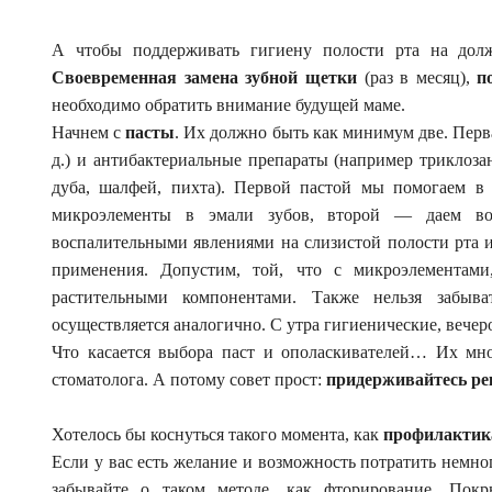
А чтобы поддерживать гигиену полости рта на дол
Своевременная замена зубной щетки
(раз в месяц),
п
необходимо обратить внимание будущей маме.
Начнем с
пасты
. Их должно быть как минимум две. Перв
д.) и антибактериальные препараты (например триклоза
дуба, шалфей, пихта). Первой пастой мы помогаем в
микроэлементы в эмали зубов, второй — даем во
воспалительными явлениями на слизистой полости рта и,
применения. Допустим, той, что с микроэлементами
растительными компонентами. Также нельзя забыв
осуществляется аналогично. С утра гигиенические, вече
Что касается выбора паст и ополаскивателей… Их мно
стоматолога. А потому совет прост:
придерживайтесь ре
Хотелось бы коснуться такого момента, как
профилактик
Если у вас есть желание и возможность потратить немног
забывайте о таком методе, как фторирование. Пок