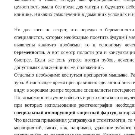
целостность эмали без вреда для матери и будущего ребе
клинике. Никаких самолечений в домашних условиях и и
Ни для кого не секрет, что нередко о беременност
специалистов, которых необходимо посетить будущей ма
выявлены какие-то проблемы, то к основному ле
беременности
. А вот осмотр полости рта и консульта
быстрее. Если же есть угроза потери зубов, лечени
допустимых для женщины «в положении».
Отдельно необходимо коснуться препаратов мышьяка. Р
зуба. В настоящее время при правильно сделанной анест
виду: в хорошем центре хорошие специалисты постараютс
По возможности лучше избегать и рентгеновского излуче
при которых использование рентгенографии необход
специальный изолирующий защитный фартук
, которы
Что касается применения ультразвука в стоматологии, т
мероприятий, таких, как, например, удаление зубног