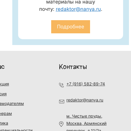
материалы на нашу
почту:
redaktor@nanya.ru
.
Подробнее
ас
Контакты
кция
+7 (916) 582-89-74
рия
redaktor@nanya.ru
амодателям
нерам
м. Чистые пруды,
тика
Москва, Армянский
иденциальности
переулок, д.11/2а