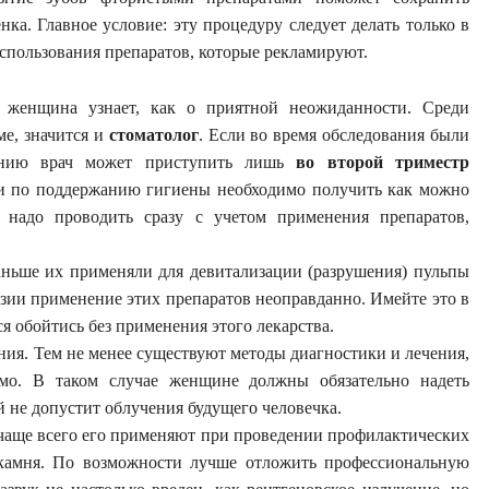
нка. Главное условие: эту процедуру следует делать только в
спользования препаратов, которые рекламируют.
и женщина узнает, как о приятной неожиданности. Среди
ме, значится и
стоматолог
. Если во время обследования были
чению врач может приступить лишь
во второй триместр
ции по поддержанию гигиены необходимо получить как можно
е надо проводить сразу с учетом применения препаратов,
аньше их применяли для девитализации (разрушения) пульпы
езии применение этих препаратов неоправданно. Имейте это в
я обойтись без применения этого лекарства.
ния. Тем не менее существуют методы диагностики и лечения,
имо. В таком случае женщине должны обязательно надеть
й не допустит облучения будущего человечка.
о чаще всего его применяют при проведении профилактических
о камня. По возможности лучше отложить профессиональную