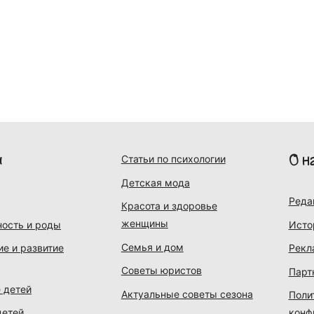
и
О н
Статьи по психологии
Детская мода
Реда
Красота и здоровье
женщины
ость и роды
Исто
Семья и дом
ие и развитие
Рекл
Советы юристов
Парт
 детей
Актуальные советы сезона
Поли
детей
конф