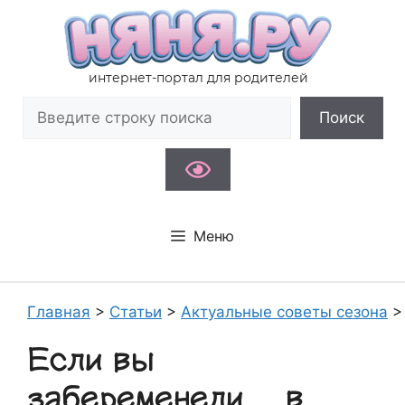
Перейти
к
содержимому
интернет-портал для родителей
Поиск
Поиск
Меню
Главная
>
Статьи
>
Актуальные советы сезона
Если вы
забеременели… в