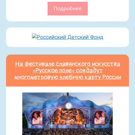
Подробнее
На фестивале славянского искусства
«Русское поле» создадут
многометровую хлебную карту России