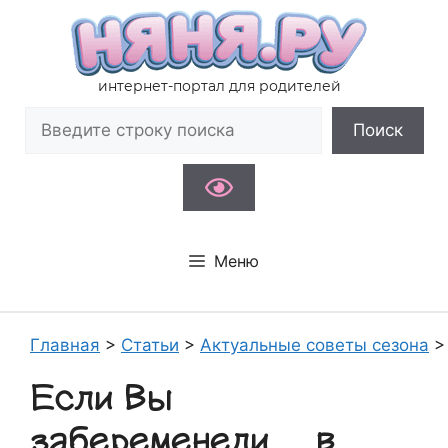
Перейти
к
содержимому
интернет-портал для родителей
Поиск
Поиск
Меню
Главная
>
Статьи
>
Актуальные советы сезона
Если Вы
забеременели… в