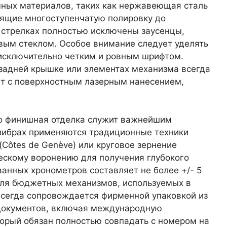
чных материалов, таких как нержавеющая сталь
дящие многоступенчатую полировку до
и стрелках полностью исключены заусенцы,
вым стеклом. Особое внимание следует уделять
 исключительно четким и ровным шрифтом.
 задней крышке или элементах механизма всегда
ует с поверхностным лазерным нанесением,
го финишная отделка служит важнейшим
либрах применяются традиционные техники
(Côtes de Genève) или круговое зернение
ескому воронению для получения глубокого
ванных хронометров составляет не более +/- 5
 для бюджетных механизмов, используемых в
всегда сопровождается фирменной упаковкой из
документов, включая международную
торый обязан полностью совпадать с номером на