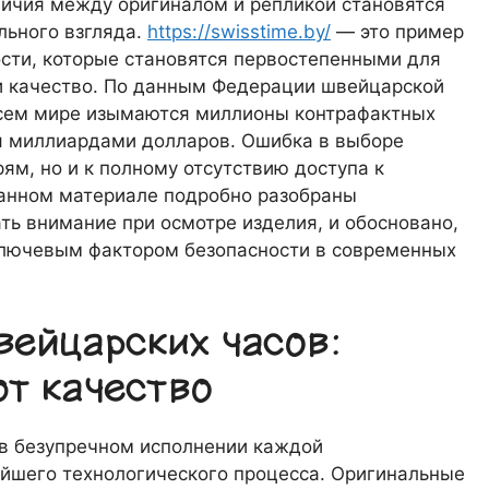
личия между оригиналом и репликой становятся
льного взгляда.
https://swisstime.by/
— это пример
сти, которые становятся первостепенными для
 и качество. По данным Федерации швейцарской
всем мире изымаются миллионы контрафактных
я миллиардами долларов. Ошибка в выборе
ям, но и к полному отсутствию доступа к
анном материале подробно разобраны
ть внимание при осмотре изделия, и обосновано,
ключевым фактором безопасности в современных
вейцарских часов:
ют качество
 в безупречном исполнении каждой
ейшего технологического процесса. Оригинальные