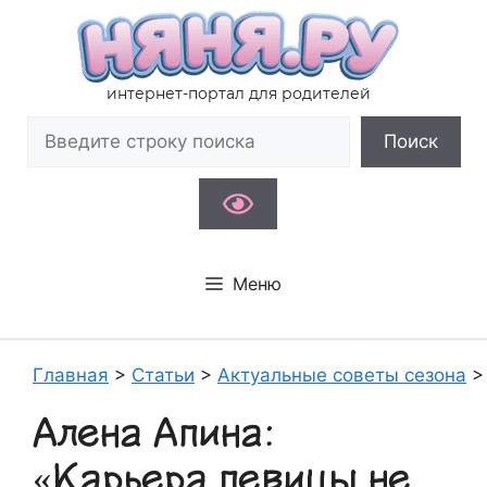
Перейти
к
содержимому
интернет-портал для родителей
Поиск
Поиск
Меню
Главная
>
Статьи
>
Актуальные советы сезона
Алена Апина:
«Карьера певицы не