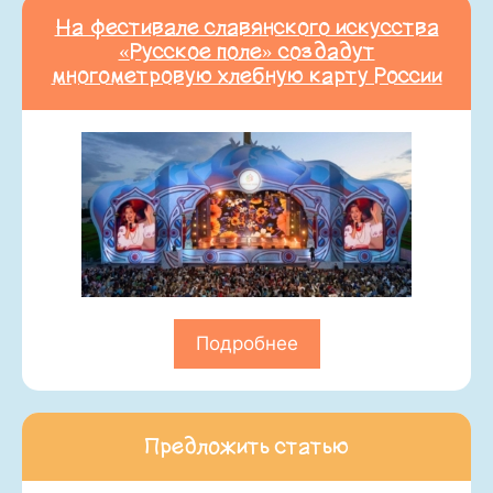
На фестивале славянского искусства
«Русское поле» создадут
многометровую хлебную карту России
Подробнее
Предложить статью