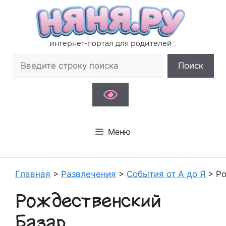
Перейти
к
содержимому
интернет-портал для родителей
Поиск
Поиск
Меню
Главная
>
Развлечения
>
События от А до Я
>
Ро
Рождественский
Базар