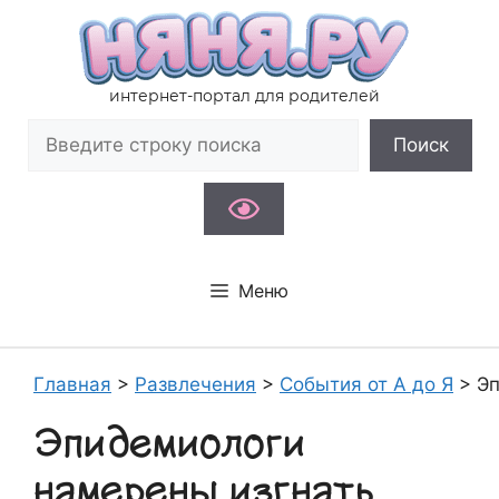
Перейти
к
содержимому
интернет-портал для родителей
Поиск
Поиск
Меню
Главная
>
Развлечения
>
События от А до Я
>
Эп
Эпидемиологи
намерены изгнать