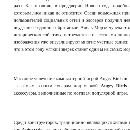
раза. Как правило, в преддверии Нового года подобн
которым лиса никак не относится. Среди возможных прич
пользователей социальных сетей и блогеров получил не
неудачно созданного британкой Адель Морзе чучела эт
исторических событиях, встречается с известными лично
изображения уже визуализируют многие учетные записи 
что в этом году мягкий зверек станет одни м из самых м
Массовое увлечение компьютерной игрой Angry Birds не м
к самым разным товарам под маркой
Angry Bird
аксессуары, выполненные по мотивам популярной игры.
Среди конструкторов, традиционно являющихся хитами п
как
Animazzle
–
серии наборов для создания разнообра