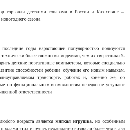
ор торговли детскими товарами в России и Казахстане –
 новогоднего сезона.
 последние годы нарастающей популярностью пользуются
 технически более сложными моделями, чем их сверстники 5-
арить детские портативные компьютеры, которые специально
азвитие способностей ребенка, обучение его новым навыкам.
диоуправляемом транспорте, роботах и, конечно же, об
ые по функциональным возможностям нередко не уступают
овышенной ответственности
любого возраста является
мягкая игрушка,
но особенным
 продажи этих игрушек неожиданно возросли более чем в два