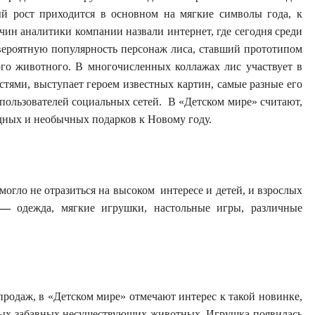
ый рост приходится в основном на мягкие символы года, к
ин аналитики компании назвали интернет, где сегодня среди
вероятную популярность персонаж лиса, ставший прототипом
ого животного. В многочисленных коллажах лис участвует в
стями, выступает героем известных картин, самые разные его
пользователей социальных сетей. В «Детском мире» считают,
одных и необычных подарков к Новому году.
огло не отразиться на высоком интересе и детей, и взрослых
s —
одежда, мягкие игрушки, настольные игры, различные
родаж, в «Детском мире» отмечают интерес к такой новинке,
зных забавных несуществующих животных. Игрушка появилась