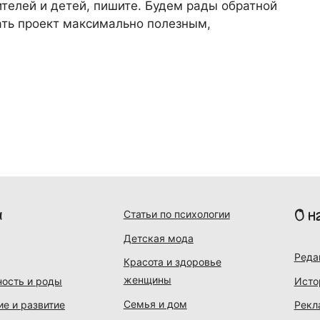
телей и детей, пишите. Будем рады обратной
лать проект максимально полезным,
и
О н
Статьи по психологии
Детская мода
Реда
Красота и здоровье
женщины
ость и роды
Исто
Семья и дом
ие и развитие
Рекл