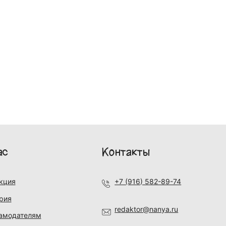
ас
Контакты
кция
+7 (916) 582-89-74
рия
redaktor@nanya.ru
амодателям