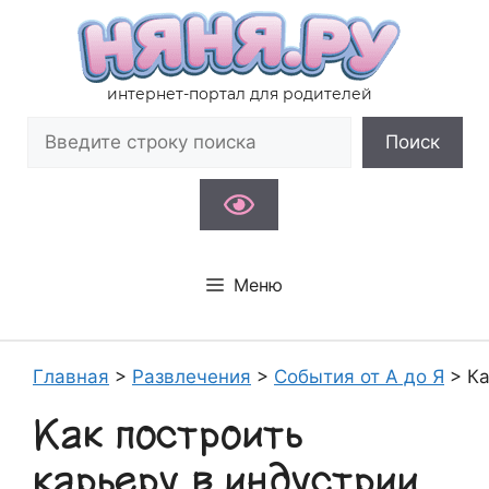
Перейти
к
содержимому
интернет-портал для родителей
Поиск
Поиск
Меню
Главная
>
Развлечения
>
События от А до Я
>
Ка
Как построить
карьеру в индустрии