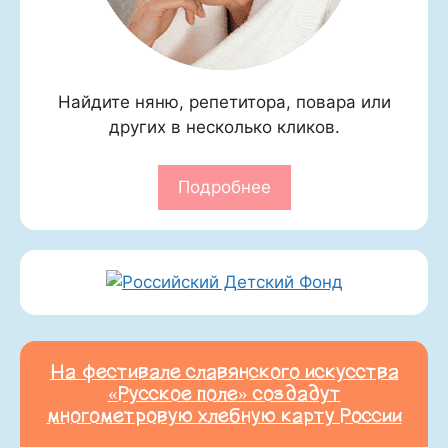
Найдите няню, репетитора, повара или
других в несколько кликов.
Подробнее
На фестивале славянского искусства
«Русское поле» создадут
многометровую хлебную карту России