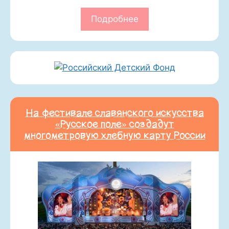
Подробнее
На фестивале славянского искусства
«Русское поле» создадут
многометровую хлебную карту России