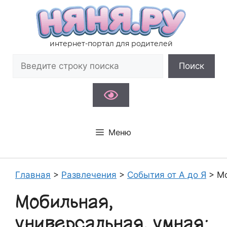
Перейти
к
содержимому
интернет-портал для родителей
Поиск
Поиск
Меню
Главная
>
Развлечения
>
События от А до Я
>
Мо
Мобильная,
универсальная, умная: